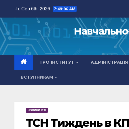
Перейти
Чт. Сер 6th, 2026
7:49:07 AM
до
вмісту
Навчально-
ПРО ІНСТИТУТ
АДМІНІСТРАЦІ
ВСТУПНИКАМ
НОВИНИ ФТІ
ТСН Тиждень в КП