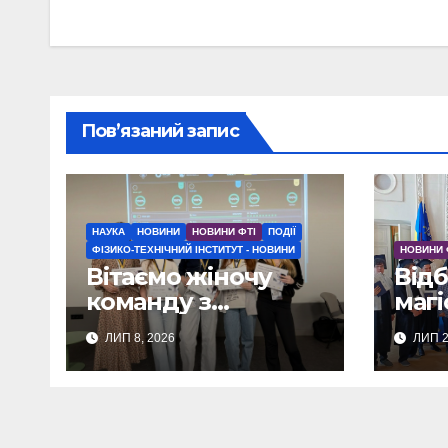
Пов’язаний запис
НАУКА
НОВИНИ
НОВИНИ ФТІ
ПОДІЇ
ФІЗИКО-ТЕХНІЧНИЙ ІНСТИТУТ - НОВИНИ
НОВИНИ 
Вітаємо жіночу
Відб
команду з
магі
перемогою у
ЛИП 8, 2026
ЛИП 2
SHEHACK: CTF
Challenge 2026!