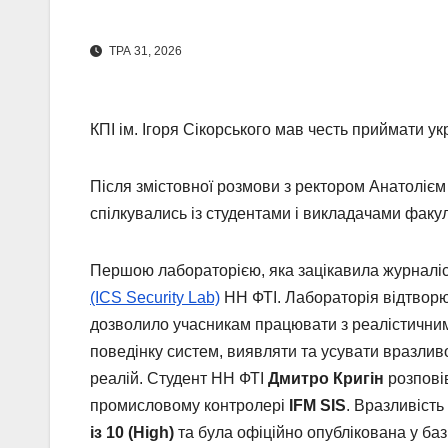
ТРА 31, 2026
КПІ ім. Ігоря Сікорського мав честь приймати у
Після змістовної розмови з ректором Анатоліє
спілкувались із студентами і викладачами факул
Першою лабораторією, яка зацікавила журналіс
(ICS Security Lab)
НН ФТІ. Лабораторія відтвор
дозволило учасникам працювати з реалістичним
поведінку систем, виявляти та усувати вразли
реалій. Студент НН ФТІ
Дмитро Кригін
розповів
промисловому контролері
IFM SIS
. Вразливіст
із 10 (High)
та була офіційно опублікована у баз