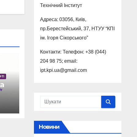
Технічний Інститут
Адреса: 03056, Київ,
пр.Берестейський, 37, НТУУ “КПI
ім. Ігоря Сікорського”
Контакти: Телефон: +38 (044)
204 98 75; email:
ipt.kpi.ua@gmail.com
ФТІ
а
d
Новини