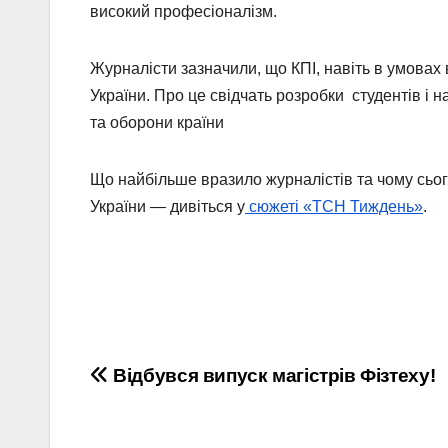
високий професіоналізм.
Журналісти зазначили, що КПІ, навіть в умовах 
України. Про це свідчать розробки студентів і н
та оборони країни
Що найбільше вразило журналістів та чому сьог
України — дивіться у
сюжеті «ТСН Тиждень»
.
Навігація
Відбувся випуск магістрів Фізтеху!
записів