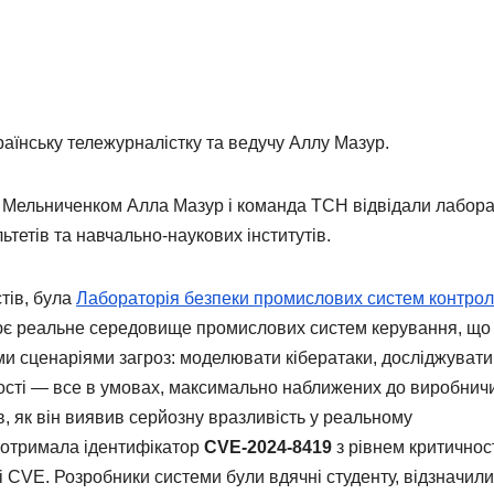
країнську тележурналістку та ведучу Аллу Мазур.
м Мельниченком Алла Мазур і команда ТСН відвідали лаборат
ьтетів та навчально-наукових інститутів.
тів, була
Лабораторія безпеки промислових систем контро
ює реальне середовище промислових систем керування, що
и сценаріями загроз: моделювати кібератаки, досліджувати
вості — все в умовах, максимально наближених до виробнич
, як він виявив серйозну вразливість у реальному
ь отримала ідентифікатор
CVE-2024-8419
з рівнем критичнос
і CVE. Розробники системи були вдячні студенту, відзначили