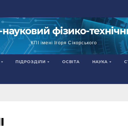
науковий фізико-технічн
КПІ імені Ігоря Сікорського
Я
ПІДРОЗДІЛИ
ОСВІТА
НАУКА
С
І