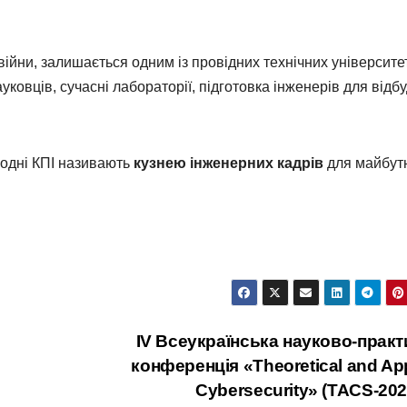
війни, залишається одним із провідних технічних університе
ауковців, сучасні лабораторії, підготовка інженерів для відб
АНОН
Si
одні КПІ називають
кузнею інженерних кадрів
для майбут
по
!•
24
11
20
IV Всеукраїнська науково-практ
конференція «Theoretical and Ap
Cybersecurity» (TACS-20