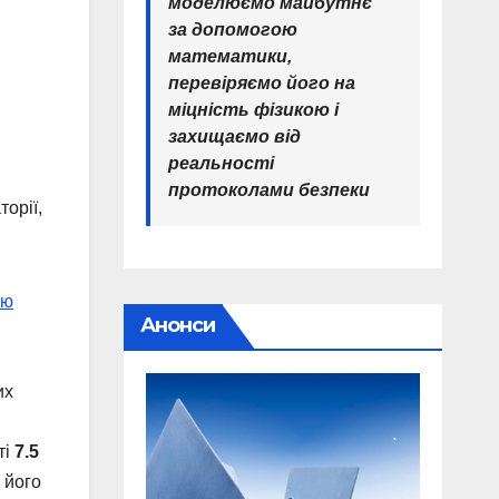
моделюємо майбутнє
за допомогою
математики,
перевіряємо його на
міцність фізикою і
захищаємо від
реальності
протоколами безпеки
орії,
лю
Анонси
их
ті
7.5
 його