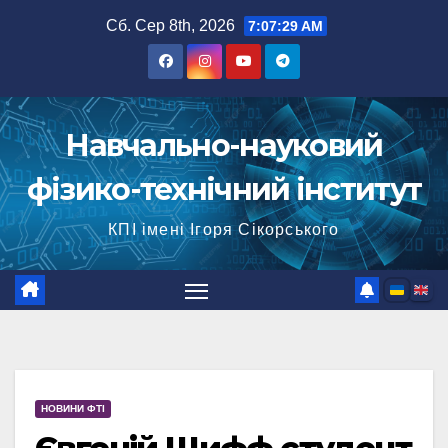
Перейти
Сб. Сер 8th, 2026
7:07:30 AM
до
вмісту
Навчально-науковий
фізико-технічний інститут
КПІ імені Ігоря Сікорського
НОВИНИ ФТІ