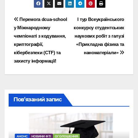
Навігація
Перемога dcua-school
І тур Всеукраїнського
у Міжнародному
конкурсу студентських
записів
чемпіонаті з кодування,
наукових робіт з галузі
криптографії,
«Прикладна фізика та
кібербезпеки (СTF) та
наноматеріали»
захисту інформації!
Пов’язаний запис
АНОНС
НОВИНИ ФТІ
ОГОЛОШЕННЯ