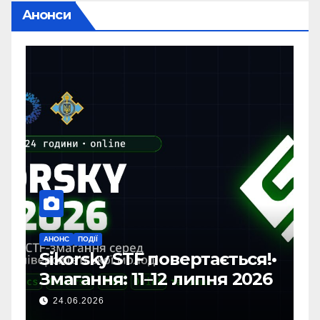
Анонси
ПОДІЇ
АНОНС
orsky STF повертається!•
Вітаємо 
гання: 11–12 липня 2026
магістрат
06.2026
21.06.2026